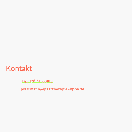
Kontakt
Telefon:
+49 176 61177909
E-Mail:
plassmann@paartherapie-lippe.de
Katrin Plassmann , Praxis für Paar- und Gesprächstherapie
Korl-Biegemann-Straße 20, Lemgo, 32657, Germany